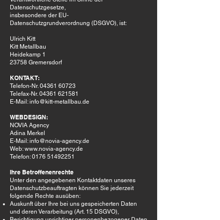
Datenschutzgesetze,
insbesondere der EU-
Datenschutzgrundverordnung (DSGVO), ist:
Ulrich Kitt
Kitt Metallbau
Heidekamp 1
23758 Gremersdorf
KONTAKT:
Telefon-Nr.
04361 60723
Telefax-Nr. 04361 621581
E-Mail: info@kitt-metallbau.de
WEBDESIGN:
NOVIA Agency
Adina Merkel
E-Mail:
info@novia-agency.de
Web:
www.novia-agency.de
Telefon:
0176 51492251
Ihre Betroffenenrechte
Unter den angegebenen Kontaktdaten unseres
Datenschutzbeauftragten können Sie jederzeit
folgende Rechte ausüben:
Auskunft über Ihre bei uns gespeicherten Daten
und deren Verarbeitung (Art. 15 DSGVO),
Berichtigung unrichtiger personenbezogener Daten