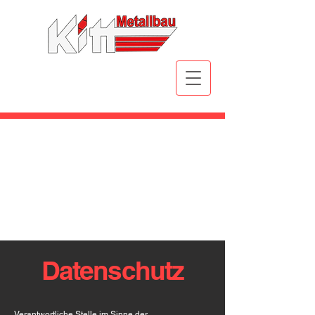
info@kitt-metallbau.de
Tel.:
04361 60723
Datenschutz
Verantwortliche Stelle im Sinne der