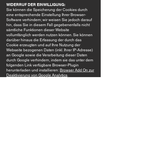
WIDERRUF DER EINWILLIGUNG:
Sie können die Speicherung der Cookies durch
eine entsprechende Einstellung Ihrer Browser-
Software verhindern; wir weisen Sie jedoch darauf
hin, dass Sie in diesem Fall gegebenenfalls nicht
sämtliche Funktionen dieser Website
vollumfänglich werden nutzen können. Sie können
darüber hinaus die Erfassung der durch das
Cookie erzeugten und auf Ihre Nutzung der
Webseite bezogenen Daten (inkl. Ihrer IP-Adresse)
an Google sowie die Verarbeitung dieser Daten
durch Google verhindern, indem sie das unter dem
folgenden Link verfügbare Browser-Plugin
herunterladen und installieren:
Browser Add On zur
Deaktivierung von Google Analytics
.
Zusätzlich oder als Alternative zum Browser-Add-
On können Sie das Tracking durch Google
Analytics auf unseren Seiten unterbinden, indem
Sie
diesen Link anklicken
. Dabei wird ein Opt-out-
Cookie auf Ihrem Gerät installiert. Damit wird die
Erfassung durch Google Analytics für diese
Website und für diesen Browser zukünftig
verhindert, so lange das Cookie in Ihrem Browser
installiert bleibt.
PROFILING:
Mit Hilfe des Tracking-Tools Google Analytics kann
das Verhalten der Besucher der Webseite bewertet