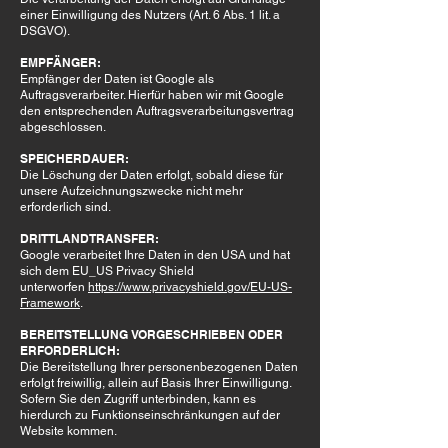
einer Einwilligung des Nutzers (Art. 6 Abs. 1 lit. a
DSGVO).
EMPFÄNGER:
Empfänger der Daten ist Google als
Auftragsverarbeiter. Hierfür haben wir mit Google
den entsprechenden Auftragsverarbeitungsvertrag
abgeschlossen.
SPEICHERDAUER:
Die Löschung der Daten erfolgt, sobald diese für
unsere Aufzeichnungszwecke nicht mehr
erforderlich sind.
DRITTLANDTRANSFER:
Google verarbeitet Ihre Daten in den USA und hat
sich dem EU_US Privacy Shield
unterworfen
https://www.privacyshield.gov/EU-US-
Framework
.
BEREITSTELLUNG VORGESCHRIEBEN ODER
ERFORDERLICH:
Die Bereitstellung Ihrer personenbezogenen Daten
erfolgt freiwillig, allein auf Basis Ihrer Einwilligung.
Sofern Sie den Zugriff unterbinden, kann es
hierdurch zu Funktionseinschränkungen auf der
Website kommen.